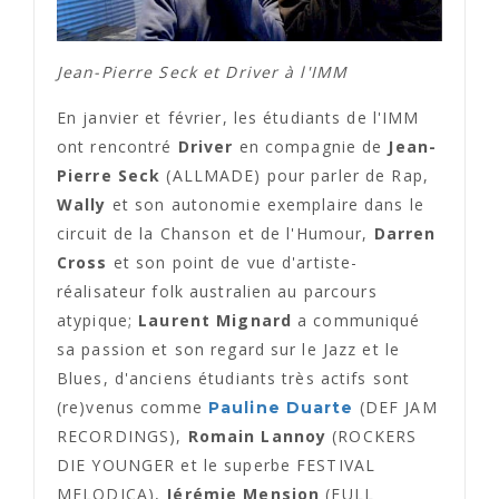
Jean-Pierre Seck et Driver à l'IMM
En janvier et février, les étudiants de l'IMM
ont rencontré
Driver
en compagnie de
Jean-
Pierre Seck
(ALLMADE) pour parler de Rap,
Wally
et son autonomie exemplaire dans le
circuit de la Chanson et de l'Humour,
Darren
Cross
et son point de vue d'artiste-
réalisateur folk australien au parcours
atypique;
Laurent Mignard
a communiqué
sa passion et son regard sur le Jazz et le
Blues, d'anciens étudiants très actifs sont
(re)venus comme
(DEF JAM
Pauline Duarte
RECORDINGS),
Romain Lannoy
(ROCKERS
DIE YOUNGER et le superbe FESTIVAL
MELODICA),
Jérémie Mension
(FULL