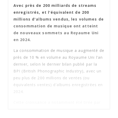
Avec près de 200 milliards de streams
enregistrés, et l'équivalent de 200
millions d'albums vendus, les volumes de
consommation de musique ont atteint
de nouveaux sommets au Royaume Uni
en 2024.
La consommation de musique a augmenté de
près de 10 % en volume au Royaume Uni l’an
dernier, selon le dernier bilan publié par la
BPI (British Phonographic Industry), avec un
peu plus de 200 millions de ventes (ou
équivalents ventes) d’albums enregistrées en
2024.
Cette croissance a notamment été tirée par
une hausse de 11 % des volumes de
consommation de musique en streaming,