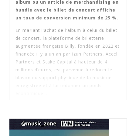
album ou un article de merchandising en
bundle avec le billet de concert affiche
un taux de conversion minimum de 25 %.
En mariant l’achat de l’album à celui du billet
de concert, la plateforme de billetterie
augmentée française Billy, fondée en 2022 et
financée il y a un an par Izun Partners, Accel
Partners et Stake Capital à hauteur de 4
millions d’euros, est parvenue à redorer le
blason du support physique de la musique
enregistrée et à lui redonner un poids
économique...