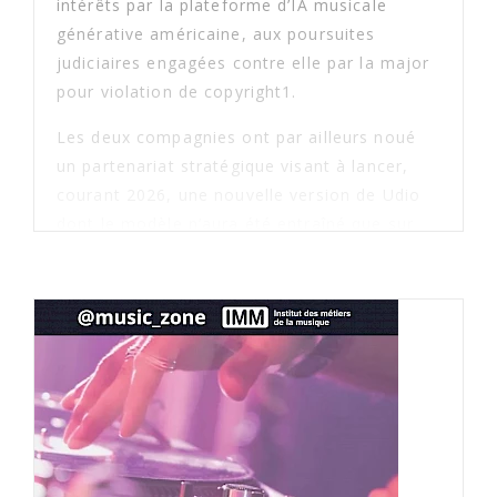
intérêts par la plateforme d’IA musicale
générative américaine, aux poursuites
judiciaires engagées contre elle par la major
pour violation de copyright1.
Les deux compagnies ont par ailleurs noué
un partenariat stratégique visant à lancer,
courant 2026, une nouvelle version de Udio
dont le modèle n’aura été entraîné que sur
des catalogues de musique commerciale
dûment licenciés2, et qui imposera un certain
nombre de restrictions d’usage à ses
utilisateurs...