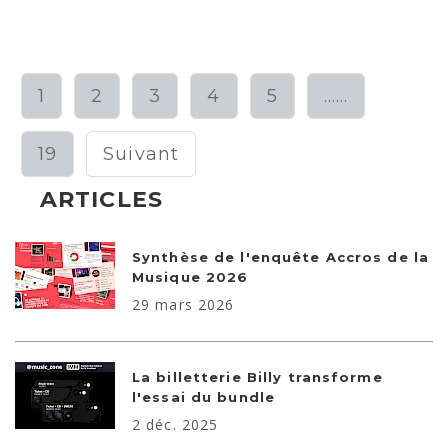
avec 199,6 milliards d’écoutes enregistrées
au cours de l'année...
1
2
3
4
5
......
19
Suivant
ARTICLES
Synthèse de l'enquête Accros de la
Musique 2026
29 mars 2026
La billetterie Billy transforme
l'essai du bundle
2 déc. 2025