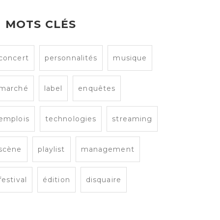
MOTS CLÉS
concert
personnalités
musique
marché
label
enquêtes
emplois
technologies
streaming
scène
playlist
management
festival
édition
disquaire